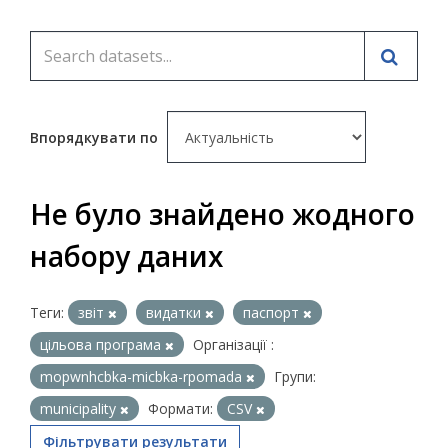
Впорядкувати по
Не було знайдено жодного
набору даних
Теги:
звіт
видатки
паспорт
цільова програма
Організації :
mopwnhcbka-micbka-rpomada
Групи:
municipality
Формати:
CSV
Фільтрувати результати