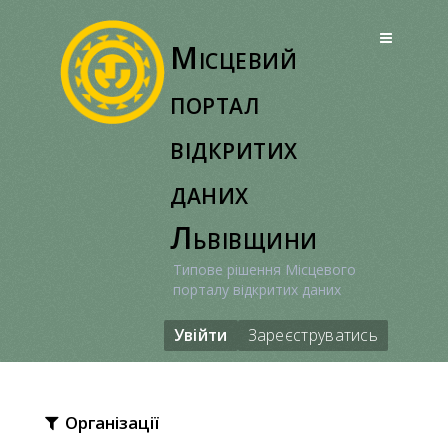
Перейти
до
Місцевий
вмісту
портал
відкритих
даних
Львівщини
Типове рішення Місцевого
порталу відкритих даних
Увійти
Зареєструватись
Організації