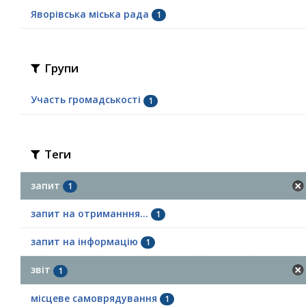
Яворівська міська рада
1
Групи
Участь громадськості
1
Теги
запит
1
запит на отриманння...
1
запит на інформацію
1
звіт
1
місцеве самоврядування
1