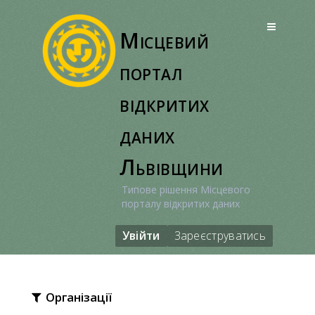
Перейти
до
Місцевий
вмісту
портал
відкритих
даних
Львівщини
Типове рішення Місцевого
порталу відкритих даних
Увійти
Зареєструватись
Організації