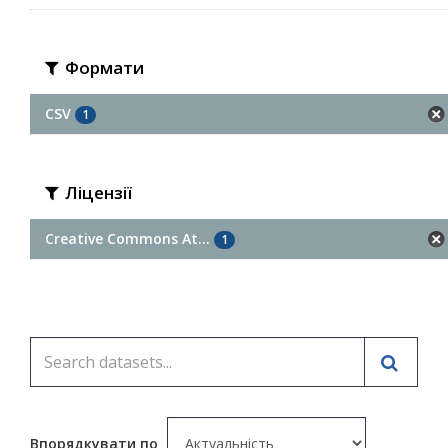
Формати
CSV
1
Ліцензії
Creative Commons At...
1
Впорядкувати по