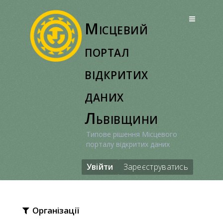
Перейти
до
Місцевий
вмісту
портал
відкритих
даних
Львівщини
Типове рішення Місцевого
порталу відкритих даних
Увійти
Зареєструватись
Організації