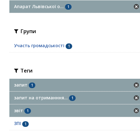
Апарат Львівської о...
1
Групи
Участь громадськості
1
Теги
запит
1
запит на отриманння...
1
звіт
1
ЗПІ
1