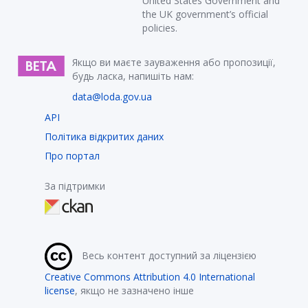
United States Government and
the UK government’s official
policies.
Якщо ви маєте зауваження або пропозиції,
будь ласка, напишіть нам:
data@loda.gov.ua
API
Політика відкритих даних
Про портал
За підтримки
Весь контент доступний за ліцензією
Creative Commons Attribution 4.0 International
license
, якщо не зазначено інше