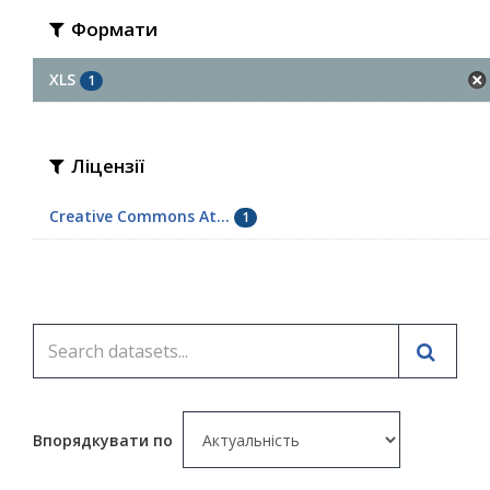
Формати
XLS
1
Ліцензії
Creative Commons At...
1
Впорядкувати по