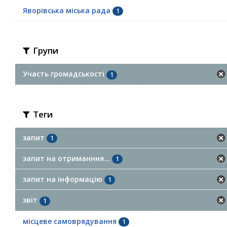
Яворівська міська рада
1
Групи
Участь громадськості
1
Теги
запит
1
запит на отриманння...
1
запит на інформацію
1
звіт
1
місцеве самоврядування
1