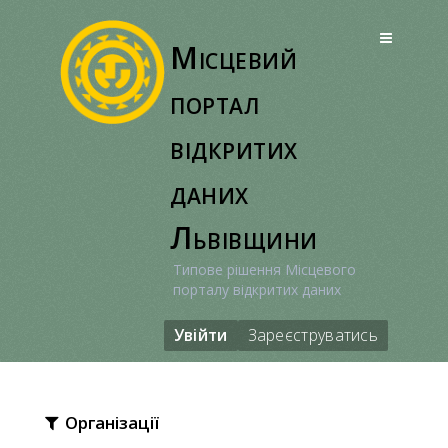
Перейти
до
Місцевий
вмісту
портал
відкритих
даних
Львівщини
Типове рішення Місцевого
порталу відкритих даних
Увійти
Зареєструватись
Організації