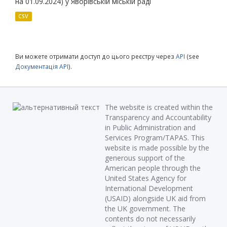
на 01.09.2024) у Яворівській міській раді
CSV
Ви можете отримати доступ до цього реєстру через
API
(see
Документація API
).
The website is created within the
Transparency and Accountability
in Public Administration and
Services Program/TAPAS. This
website is made possible by the
generous support of the
American people through the
United States Agency for
International Development
(USAID) alongside UK aid from
the UK government. The
contents do not necessarily