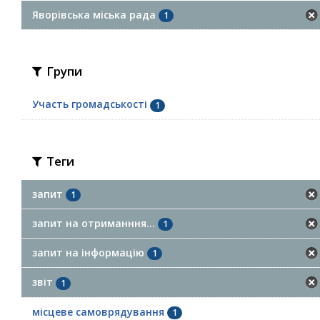
Яворівська міська рада
1
Групи
Участь громадськості
1
Теги
запит
1
запит на отриманння...
1
запит на інформацію
1
звіт
1
місцеве самоврядування
1