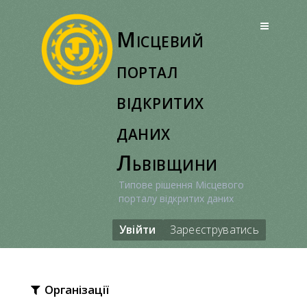
Перейти
до
Місцевий
вмісту
портал
відкритих
даних
Львівщини
Типове рішення Місцевого
порталу відкритих даних
Увійти
Зареєструватись
Організації