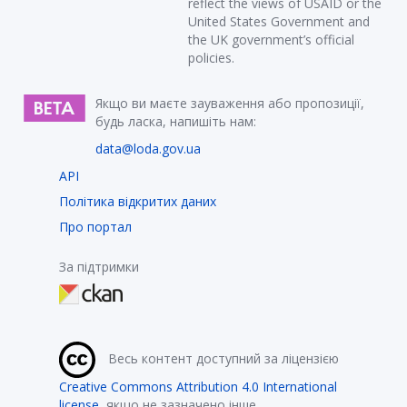
reflect the views of USAID or the
United States Government and
the UK government’s official
policies.
Якщо ви маєте зауваження або пропозиції,
будь ласка, напишіть нам:
data@loda.gov.ua
API
Політика відкритих даних
Про портал
За підтримки
Весь контент доступний за ліцензією
Creative Commons Attribution 4.0 International
license
, якщо не зазначено інше