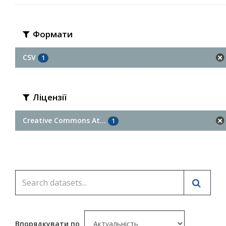
Формати
CSV
1
Ліцензії
Creative Commons At...
1
Впорядкувати по