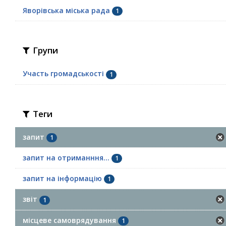
Яворівська міська рада
1
Групи
Участь громадськості
1
Теги
запит
1
запит на отриманння...
1
запит на інформацію
1
звіт
1
місцеве самоврядування
1