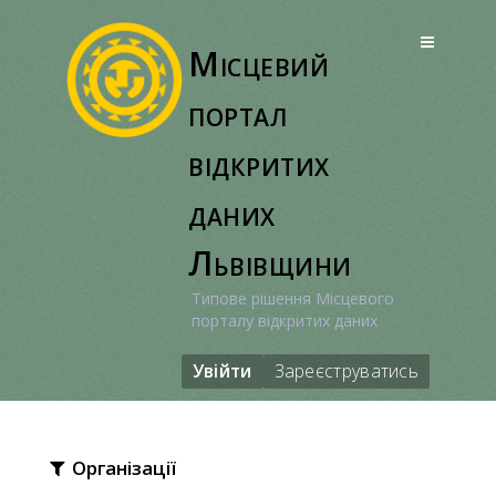
Перейти
до
Місцевий
вмісту
портал
відкритих
даних
Львівщини
Типове рішення Місцевого
порталу відкритих даних
Увійти
Зареєструватись
Організації