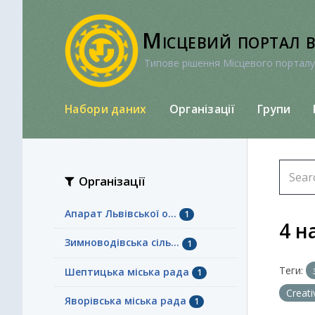
Перейти
до
Місцевий портал 
вмісту
Типове рішення Місцевого порталу
Набори даних
Організації
Групи
Організації
Апарат Львівської о...
1
4 н
Зимноводівська сіль...
1
Теги:
Шептицька міська рада
1
Creat
Яворівська міська рада
1