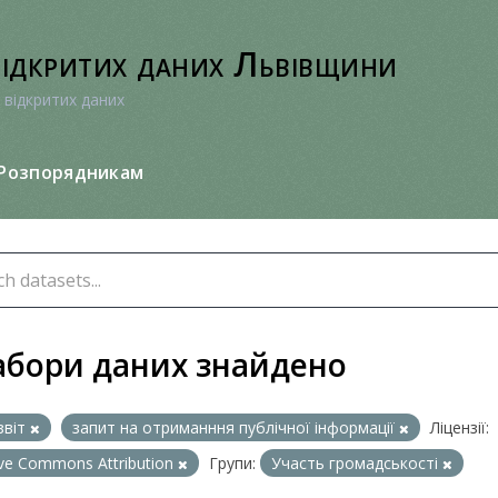
відкритих даних Львівщини
 відкритих даних
Розпорядникам
абори даних знайдено
звіт
запит на отриманння публічної інформації
Ліцензії:
ive Commons Attribution
Групи:
Участь громадськості