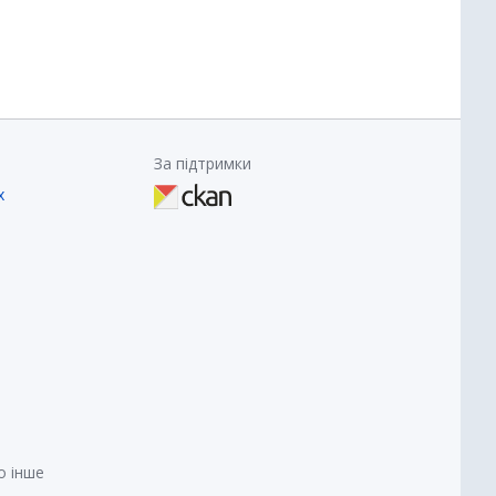
За підтримки
х
о інше