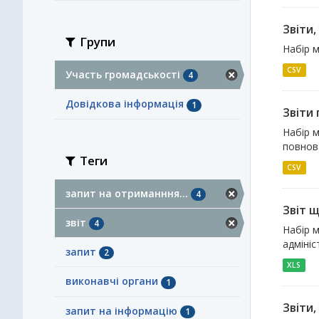
Звіти,
Групи
Набір м
CSV
Участь громадськості
4
Довідкова інформація
1
Звіти 
Набір м
повнова
Теги
CSV
запит на отриманння...
4
Звіт 
звіт
4
Набір м
адмініс
запит
2
XLS
виконавчі органи
1
Звіти
запит на інформацію
1