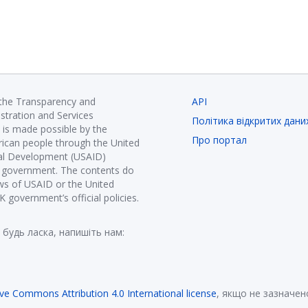
 the Transparency and
API
istration and Services
Політика відкритих дани
is made possible by the
Про портал
ican people through the United
nal Development (USAID)
K government. The contents do
ews of USAID or the United
government’s official policies.
 будь ласка, напишіть нам:
ive Commons Attribution 4.0 International license
, якщо не зазначен