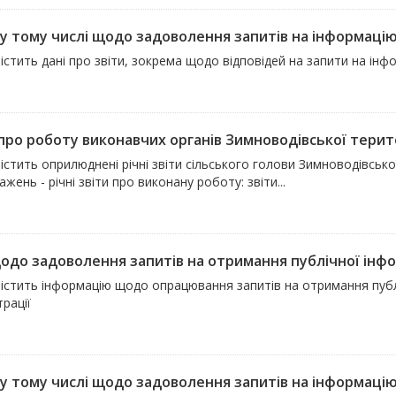
 у тому числі щодо задоволення запитів на інформацію
істить дані про звіти, зокрема щодо відповідей на запити на інф
про роботу виконавчих органів Зимноводівської терито
істить оприлюднені річні звіти сільського голови Зимноводівськ
жень - річні звіти про виконану роботу: звіти...
щодо задоволення запитів на отримання публічної інфо
істить інформацію щодо опрацювання запитів на отримання публі
трації
, у тому числі щодо задоволення запитів на інформаці