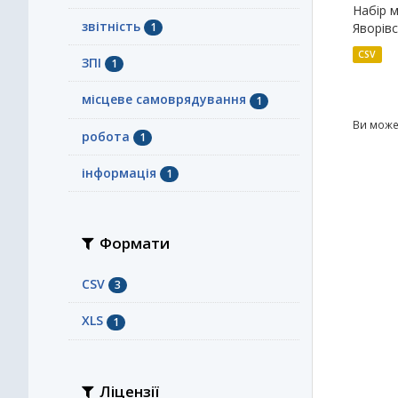
Набір м
звітність
1
Яворівс
CSV
ЗПІ
1
місцеве самоврядування
1
Ви може
робота
1
інформація
1
Формати
CSV
3
XLS
1
Ліцензії