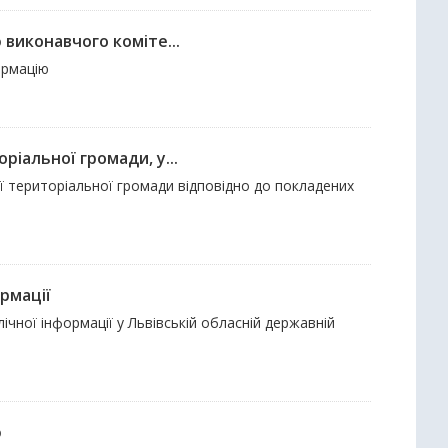
 виконавчого коміте...
ормацію
ріальної громади, у...
ої територіальної громади відповідно до покладених
рмації
чної інформації у Львівській обласній державній
ю