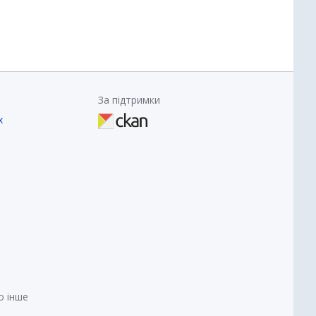
За підтримки
х
о інше