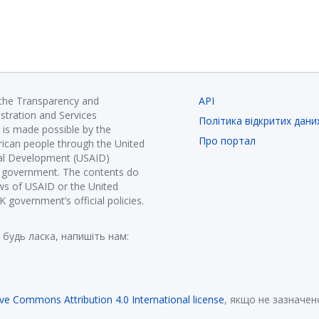
 the Transparency and
API
istration and Services
Політика відкритих дани
is made possible by the
Про портал
ican people through the United
nal Development (USAID)
K government. The contents do
ews of USAID or the United
government’s official policies.
 будь ласка, напишіть нам:
ive Commons Attribution 4.0 International license
, якщо не зазначен