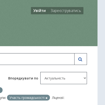
Увійти
Зареєструватись
Впорядкувати по
упи:
Участь громадськості
Ліцензії: