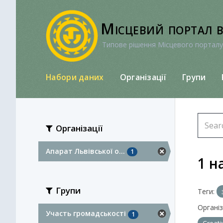
Перейти
до
Місцевий портал 
вмісту
Типове рішення Місцевого порталу
Набори даних
Організації
Групи
Організації
Апарат Львівської о...
1
1 н
Групи
Теги:
Організа
Участь громадськості
1