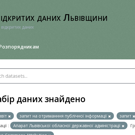
відкритих даних Львівщини
 відкритих даних
Розпорядникам
абір даних знайдено
звіт
запит на отриманння публічної інформації
запит
ції :
Апарат Львівської обласної державної адміністрації
Гр