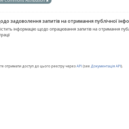
ive Commons Attribution
щодо задоволення запитів на отримання публічної інфо
істить інформацію щодо опрацювання запитів на отримання публі
трації
те отримати доступ до цього реєстру через
API
(see
Документація API
).