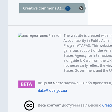
Creative Commons At...
1
The website is created within
Accountability in Public Admin
Program/TAPAS. This website 
generous support of the Amer
States Agency for Internatio
alongside UK aid from the U
not necessarily reflect the vi
States Government and the UK 
Якщо ви маєте зауваження або пропозиції,
data@loda.gov.ua
Весь контент доступний за ліцензією
Creat