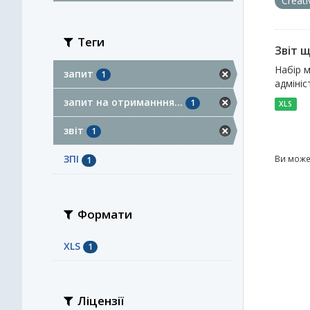
Creat
Теги
Звіт 
Набір м
запит
1
адмініс
запит на отриманння...
1
XLS
звіт
1
ЗПІ
Ви може
1
Формати
XLS
1
Ліцензії