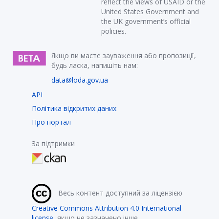
reflect the views of USAID or the
United States Government and
the UK government’s official
policies.
Якщо ви маєте зауваження або пропозиції,
будь ласка, напишіть нам:
data@loda.gov.ua
API
Політика відкритих даних
Про портал
За підтримки
Весь контент доступний за ліцензією
Creative Commons Attribution 4.0 International
license
, якщо не зазначено інше