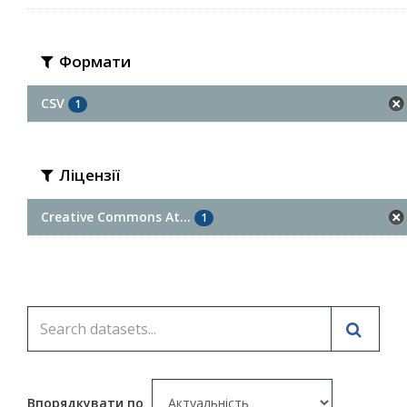
Формати
CSV
1
Ліцензії
Creative Commons At...
1
Впорядкувати по