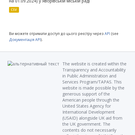
на 01.09.2024) у Яворівській міській раді
CSV
Ви можете отримати доступ до цього реєстру через
API
(see
Документація API
).
The website is created within the
Transparency and Accountability
in Public Administration and
Services Program/TAPAS. This
website is made possible by the
generous support of the
American people through the
United States Agency for
International Development
(USAID) alongside UK aid from
the UK government. The
contents do not necessarily