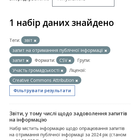
1 набір даних знайдено
Теги:
звіт
запит на отриманння публічної інформації
запит
Формати:
CSV
Групи:
Участь громадськості
Ліцензії:
Creative Commons Attribution
Фільтрувати результати
Звіти, у тому числі щодо задоволення запитів
на інформацію
Набір містить інформацію щодо опрацювання запитів
на отримання публічної інформації за 2024 рік (станом