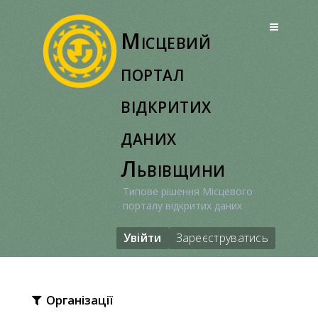
Перейти
до
Місцевий
вмісту
портал
відкритих
даних
Львівщини
Типове рішення Місцевого
порталу відкритих даних
Увійти
Зареєструватись
Організації