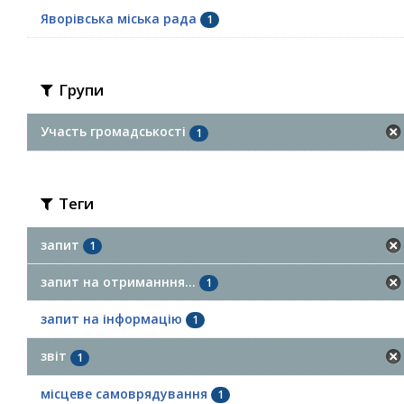
Яворівська міська рада
1
Групи
Участь громадськості
1
Теги
запит
1
запит на отриманння...
1
запит на інформацію
1
звіт
1
місцеве самоврядування
1