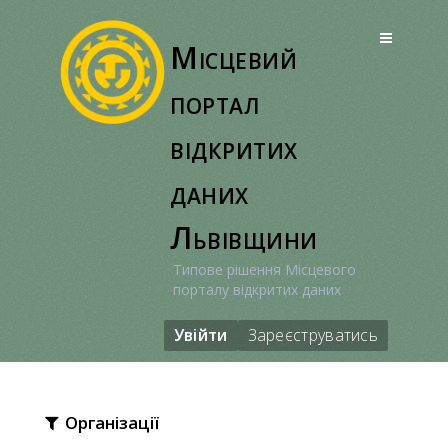
Перейти
до
Місцевий
вмісту
портал
відкритих
даних
Львівщини
Типове рішення Місцевого
порталу відкритих даних
Увійти
Зареєструватись
Організації