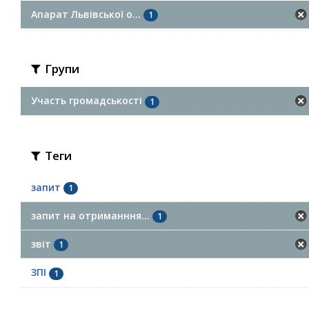
Апарат Львівської о...
1
Групи
Участь громадськості
1
Теги
запит
1
запит на отриманння...
1
звіт
1
ЗПІ
1