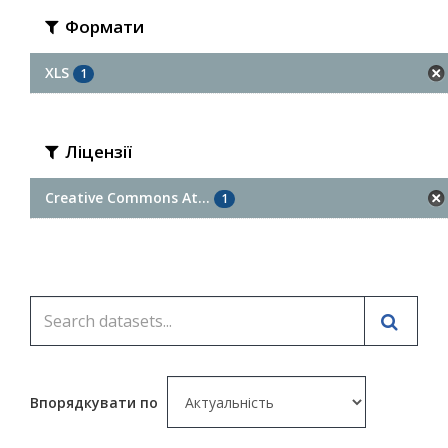
Формати
XLS
1
Ліцензії
Creative Commons At...
1
Впорядкувати по