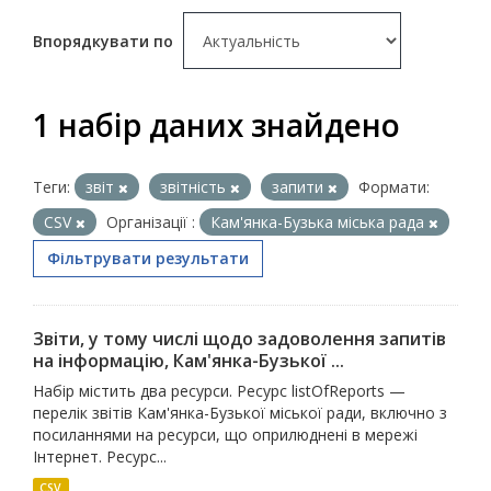
Впорядкувати по
1 набір даних знайдено
Теги:
звіт
звітність
запити
Формати:
CSV
Організації :
Кам'янка-Бузька міська рада
Фільтрувати результати
Звіти, у тому числі щодо задоволення запитів
на інформацію, Кам'янка-Бузької ...
Набір містить два ресурси. Ресурс listOfReports —
перелік звітів Кам'янка-Бузької міської ради, включно з
посиланнями на ресурси, що оприлюднені в мережі
Інтернет. Ресурс...
CSV