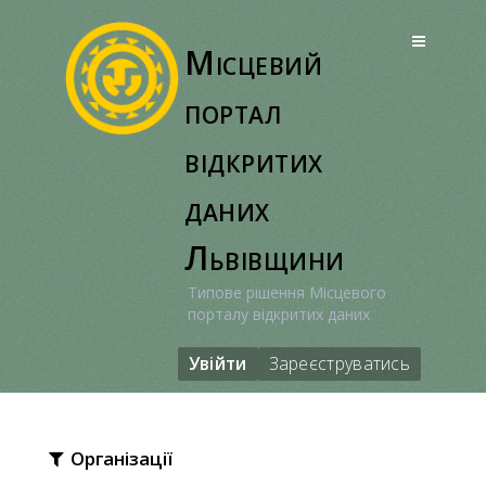
Перейти
до
Місцевий
вмісту
портал
відкритих
даних
Львівщини
Типове рішення Місцевого
порталу відкритих даних
Увійти
Зареєструватись
Організації