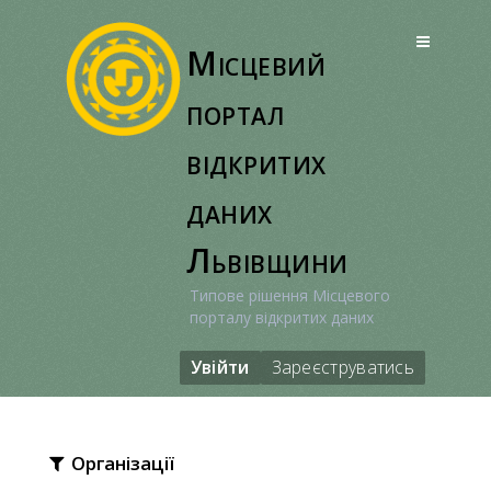
Перейти
до
Місцевий
вмісту
портал
відкритих
даних
Львівщини
Типове рішення Місцевого
порталу відкритих даних
Увійти
Зареєструватись
Організації