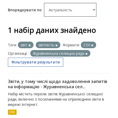
Впорядкувати по
1 набір даних знайдено
Теги:
звіт
звітність
Формати:
CSV
Організації :
Журавненська селищна рада
Фільтрувати результати
Звіти, у тому числі щодо задоволення запитів
на інформацію - Журавненська сел...
Набір містить перелік звітів Журавненської селищної
ради, включно з посиланнями на оприлюднені звіти в
мережі Інтернет.
CSV