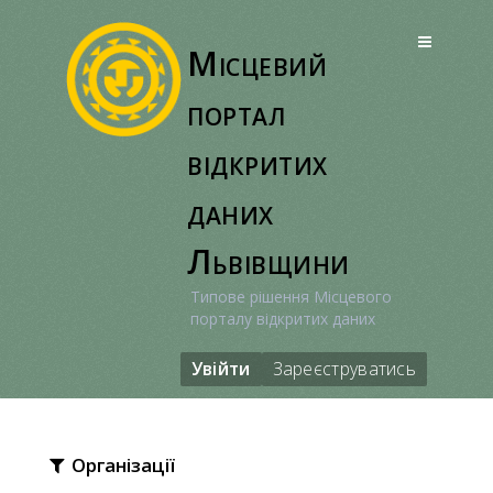
Перейти
до
Місцевий
вмісту
портал
відкритих
даних
Львівщини
Типове рішення Місцевого
порталу відкритих даних
Увійти
Зареєструватись
Організації