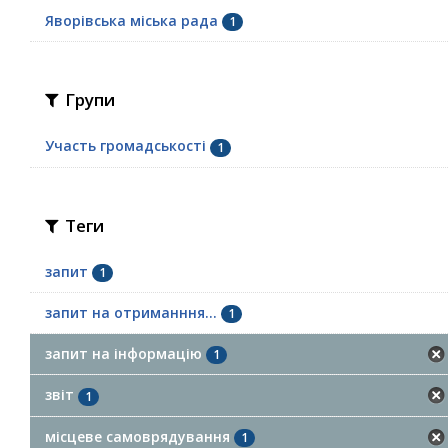
Яворівська міська рада
1
Групи
Участь громадськості
1
Теги
запит
1
запит на отриманння...
1
запит на інформацію
1
звіт
1
місцеве самоврядування
1