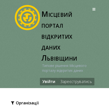
Перейти
до
Місцевий
вмісту
портал
відкритих
даних
Львівщини
Типове рішення Місцевого
порталу відкритих даних
Увійти
Зареєструватись
Організації