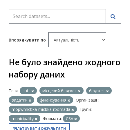
Впорядкувати по
Не було знайдено жодного
набору даних
Теги:
звіт
місцевий бюджет
бюджет
видатки
фінансування
Організації :
mopwnhcbka-micbka-rpomada
Групи:
municipality
Формати:
CSV
Фільтрувати результати