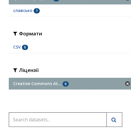
славсько
1
Формати
CSV
6
Ліцензії
Creative Commons At...
6