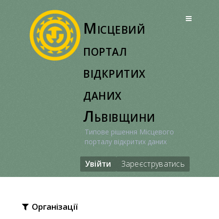
Перейти
до
Місцевий
вмісту
портал
відкритих
даних
Львівщини
Типове рішення Місцевого
порталу відкритих даних
Увійти
Зареєструватись
Організації