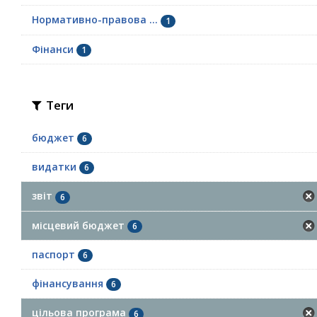
Нормативно-правова ...
1
Фінанси
1
Теги
бюджет
6
видатки
6
звіт
6
місцевий бюджет
6
паспорт
6
фінансування
6
цільова програма
6