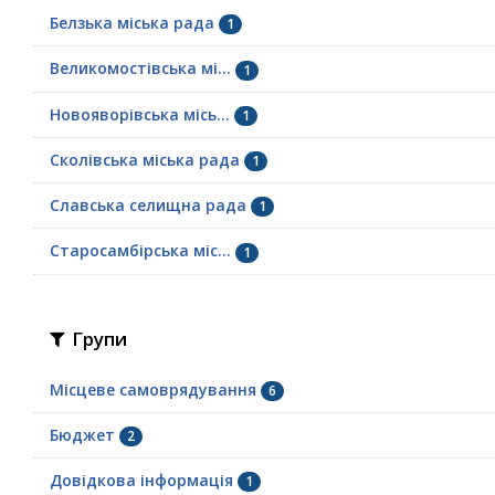
Белзька міська рада
1
Великомостівська мі...
1
Новояворівська місь...
1
Сколівська міська рада
1
Славська селищна рада
1
Старосамбірська міс...
1
Групи
Місцеве самоврядування
6
Бюджет
2
Довідкова інформація
1