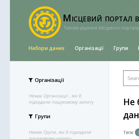
Перейти
до
Місцевий портал 
вмісту
Типове рішення Місцевого порталу
Набори даних
Організації
Групи
Організації
Немає Організації , які б
Не 
підходили пошуковому запиту
да
Групи
Немає Групи, які б підходили
Теги:
пошуковому запиту