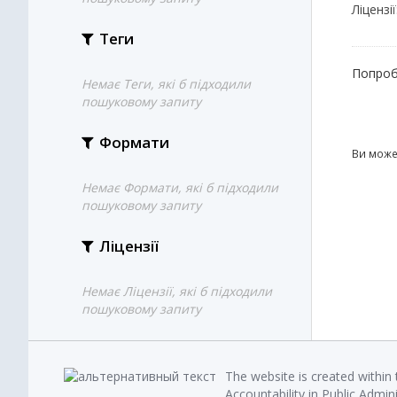
Ліцензії
Теги
Попроб
Немає Теги, які б підходили
пошуковому запиту
Формати
Ви може
Немає Формати, які б підходили
пошуковому запиту
Ліцензії
Немає Ліцензії, які б підходили
пошуковому запиту
The website is created within
Accountability in Public Admin