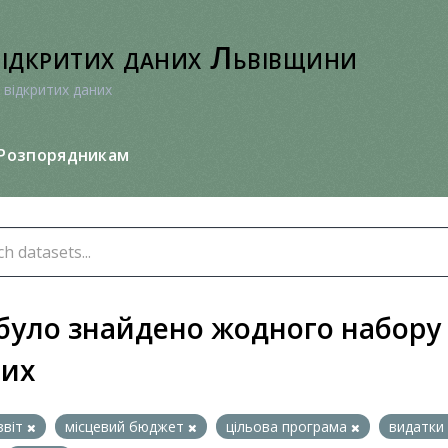
відкритих даних Львівщини
 відкритих даних
Розпорядникам
було знайдено жодного набору
них
звіт
місцевий бюджет
цільова програма
видатки