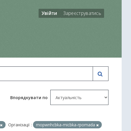
Увійти
Зареєструватись
Впорядкувати по
Організації :
mopwnhcbka-micbka-rpomada