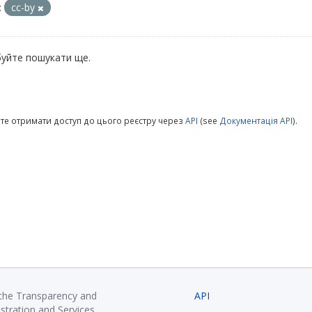
:
cc-by
уйте пошукати ще.
те отримати доступ до цього реєстру через
API
(see
Документація API
).
 the Transparency and
API
istration and Services