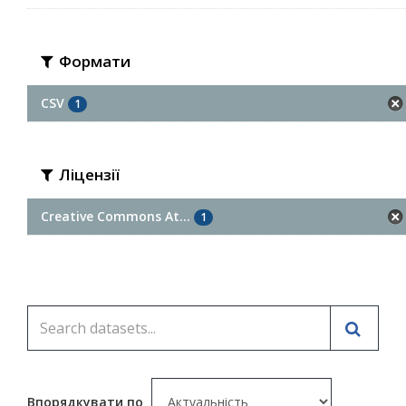
Формати
CSV
1
Ліцензії
Creative Commons At...
1
Впорядкувати по