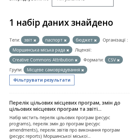
1 набір даних знайдено
Теги:
звіт
паспорт
бюджет
Організації :
Моршинська міська рада
Ліцензії:
Creative Commons Attribution
Формати:
CSV
Групи:
Місцеве самоврядування
Фільтрувати результати
Перелік цільових місцевих програм, змін до
цільових місцевих програм та звіті...
Набір містить перелік цільових програм (ресурс
programs), перелік змін до програм (ресурс
amendments), перелік звітів про виконання програм
(ресурс reports) Моршинської міської...