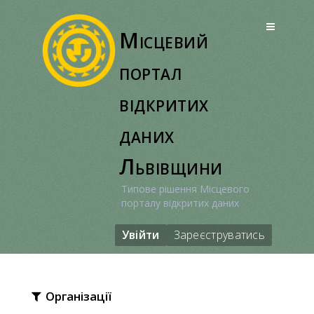
Перейти
до
Місцевий
вмісту
портал
відкритих
даних
Львівщини
Типове рішення Місцевого
порталу відкритих даних
Увійти
Зареєструватись
Організації