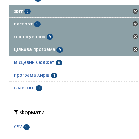
звіт
9
паспорт
9
фінансування
9
цільова програма
9
місцевий бюджет
6
програма Хирів
1
славсько
1
Формати
CSV
9