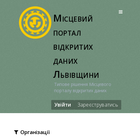
Перейти
до
Місцевий
вмісту
портал
відкритих
даних
Львівщини
Типове рішення Місцевого
порталу відкритих даних
Увійти
Зареєструватись
Організації