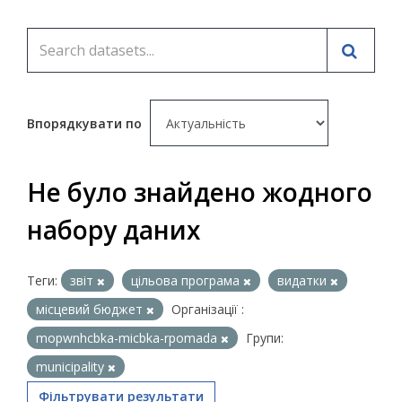
Впорядкувати по
Не було знайдено жодного
набору даних
Теги:
звіт
цільова програма
видатки
місцевий бюджет
Організації :
mopwnhcbka-micbka-rpomada
Групи:
municipality
Фільтрувати результати