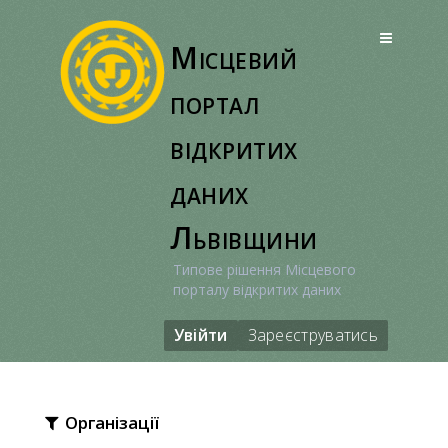
Перейти
до
Місцевий
вмісту
портал
відкритих
даних
Львівщини
Типове рішення Місцевого
порталу відкритих даних
Увійти
Зареєструватись
Організації