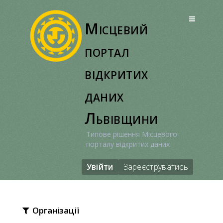
Перейти
до
Місцевий
вмісту
портал
відкритих
даних
Львівщини
Типове рішення Місцевого
порталу відкритих даних
Увійти
Зареєструватись
Організації