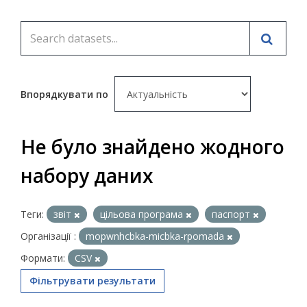
Впорядкувати по
Не було знайдено жодного
набору даних
Теги:
звіт
цільова програма
паспорт
Організації :
mopwnhcbka-micbka-rpomada
Формати:
CSV
Фільтрувати результати