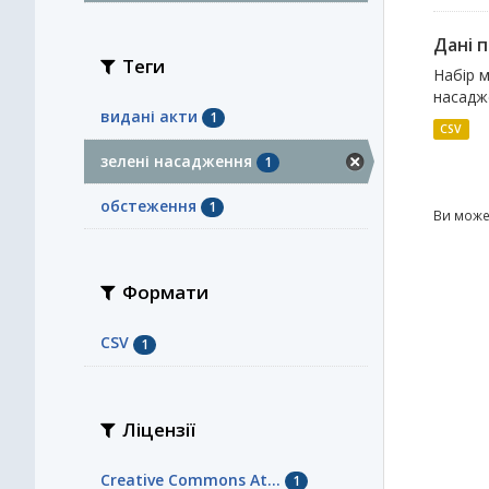
Дані 
Теги
Набір м
насадже
видані акти
1
CSV
зелені насадження
1
обстеження
1
Ви може
Формати
CSV
1
Ліцензії
Creative Commons At...
1