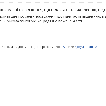
про зелені насадження, що підлягають видаленню, відпо
істить дані про зелені насадження, що підлягають видаленню, в
нь Миколаївської міської ради Львівської області
те отримати доступ до цього реєстру через
API
(see
Документація API
).