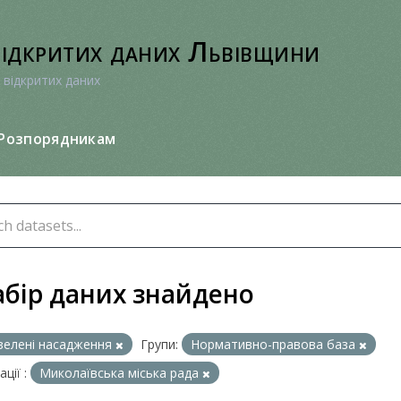
відкритих даних Львівщини
 відкритих даних
Розпорядникам
абір даних знайдено
зелені насадження
Групи:
Нормативно-правова база
ції :
Миколаївська міська рада