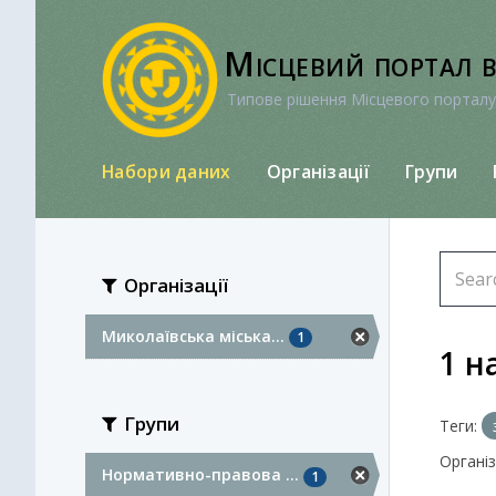
Перейти
до
Місцевий портал 
вмісту
Типове рішення Місцевого порталу
Набори даних
Організації
Групи
Організації
Миколаївська міська...
1
1 н
Групи
Теги:
Організа
Нормативно-правова ...
1