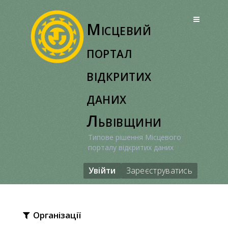
Перейти
до
Місцевий
вмісту
портал
відкритих
даних
Львівщини
Типове рішення Місцевого
порталу відкритих даних
Увійти
Зареєструватись
Організації