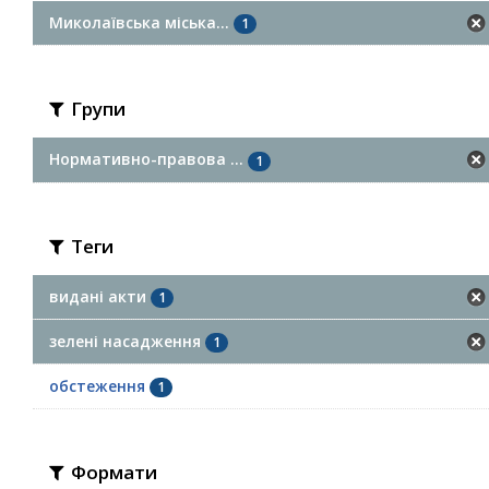
Миколаївська міська...
1
Групи
Нормативно-правова ...
1
Теги
видані акти
1
зелені насадження
1
обстеження
1
Формати