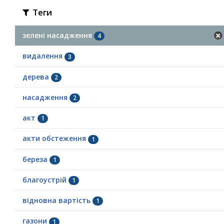
Теги
зелені насадження
4
видалення
3
дерева
2
насадження
2
акт
1
акти обстеження
1
береза
1
благоустрій
1
відновна вартість
1
газони
1