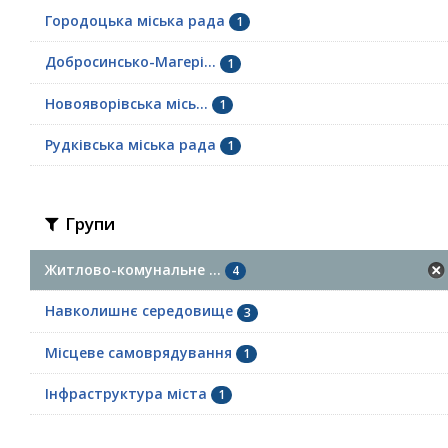
Городоцька міська рада
1
Добросинсько-Магері...
1
Новояворівська місь...
1
Рудківська міська рада
1
Групи
Житлово-комунальне ...
4
Навколишнє середовище
3
Місцеве самоврядування
1
Інфраструктура міста
1