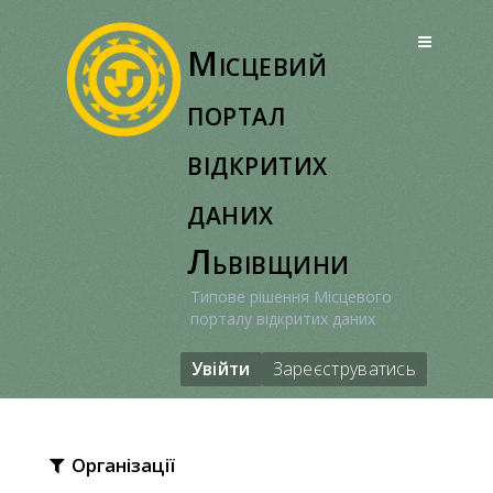
Перейти
до
Місцевий
вмісту
портал
відкритих
даних
Львівщини
Типове рішення Місцевого
порталу відкритих даних
Увійти
Зареєструватись
Організації