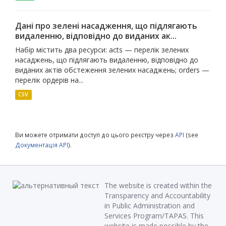
Дані про зелені насадження, що підлягають
видаленню, відповідно до виданих ак...
Набір містить два ресурси: acts — перелік зелених
насаджень, що підлягають видаленню, відповідно до
виданих актів обстеження зелених насаджень; orders —
перелік ордерів на...
CSV
Ви можете отримати доступ до цього реєстру через
API
(see
Документація API
).
The website is created within the
Transparency and Accountability
in Public Administration and
Services Program/TAPAS. This
website is made possible by the