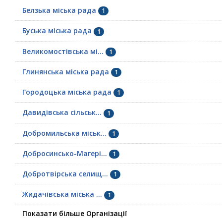
Белзька міська рада
1
Буська міська рада
1
Великомостівська мі...
1
Глинянська міська рада
1
Городоцька міська рада
1
Давидівська сільськ...
1
Добромильська міськ...
1
Добросинсько-Магері...
1
Добротвірська селищ...
1
Жидачівська міська ...
1
Показати більше Організації