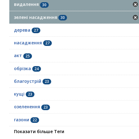
видалення
30
зелені насадження
30
дерева
27
насадження
27
акт
25
обрізка
24
благоустрій
23
кущі
23
озеленення
23
газони
22
Показати більше Теги