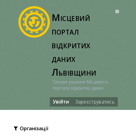
Перейти
до
Місцевий
вмісту
портал
відкритих
даних
Львівщини
Типове рішення Місцевого
порталу відкритих даних
Увійти
Зареєструватись
Організації