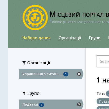
Перейти
до
Місцевий портал 
вмісту
Типове рішення Місцевого порталу
Набори даних
Організації
Групи
Організації
Управління з питань...
1
1 н
Групи
Теги:
Пода
Податки
1