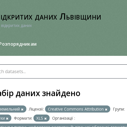
відкритих даних Львівщини
 відкритих даних
Розпорядникам
абір даних знайдено
земельний
Ліцензії:
Creative Commons Attribution
Групи:
тки
Формати:
XLS
Організації :