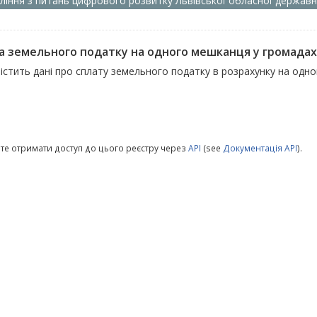
ління з питань цифрового розвитку Львівської обласної державно
а земельного податку на одного мешканця у громадах
містить дані про сплату земельного податку в розрахунку на одн
те отримати доступ до цього реєстру через
API
(see
Документація API
).