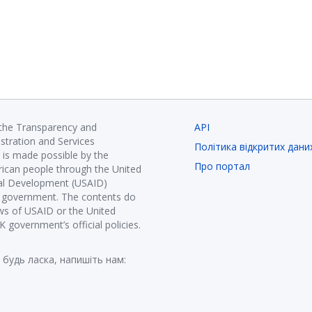
 the Transparency and
API
istration and Services
Політика відкритих дани
is made possible by the
Про портал
ican people through the United
nal Development (USAID)
K government. The contents do
ews of USAID or the United
government’s official policies.
 будь ласка, напишіть нам: