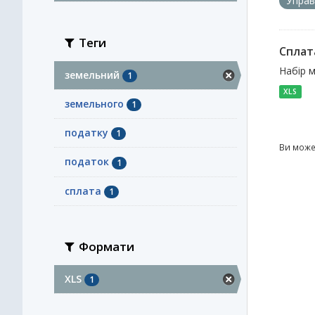
Управ
Теги
Сплат
Набір 
земельний
1
XLS
земельного
1
податку
1
Ви може
податок
1
сплата
1
Формати
XLS
1