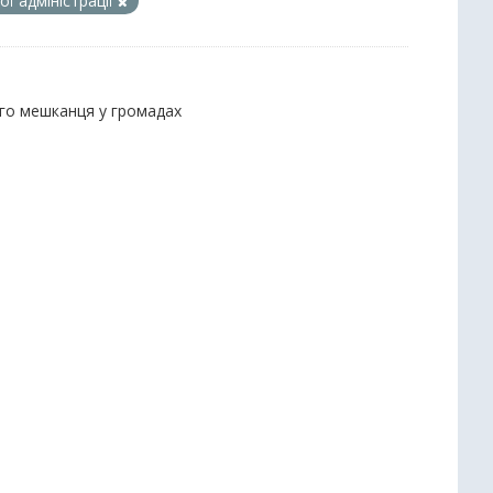
ї адміністрації
ого мешканця у громадах