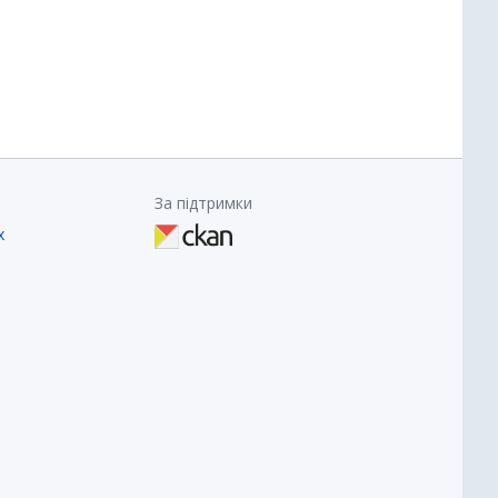
За підтримки
х