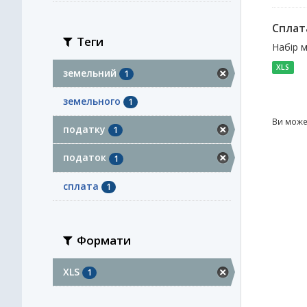
Сплат
Теги
Набір 
XLS
земельний
1
земельного
1
Ви може
податку
1
податок
1
сплата
1
Формати
XLS
1