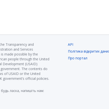
 the Transparency and
API
istration and Services
Політика відкритих дани
is made possible by the
Про портал
ican people through the United
nal Development (USAID)
K government. The contents do
ews of USAID or the United
government’s official policies.
 будь ласка, напишіть нам: