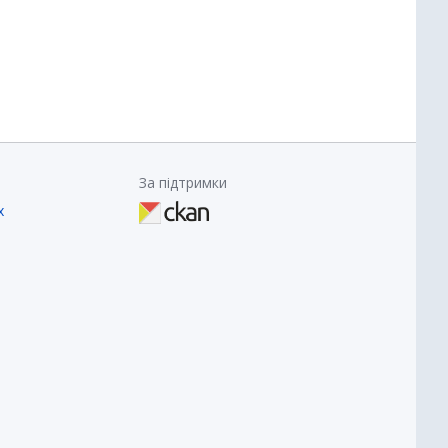
За підтримки
х