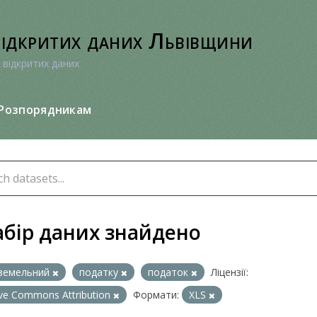
відкритих даних Львівщини
 відкритих даних
Розпорядникам
абір даних знайдено
земельний
податку
податок
Ліцензії:
ive Commons Attribution
Формати:
XLS