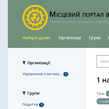
Перейти
до
Місцевий портал 
вмісту
Типове рішення Місцевого порталу
Набори даних
Організації
Групи
Організації
Управління з питань...
1
1 н
Групи
Теги:
Creat
Податки
1