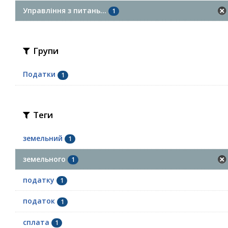
Управління з питань...
1
Групи
Податки
1
Теги
земельний
1
земельного
1
податку
1
податок
1
сплата
1