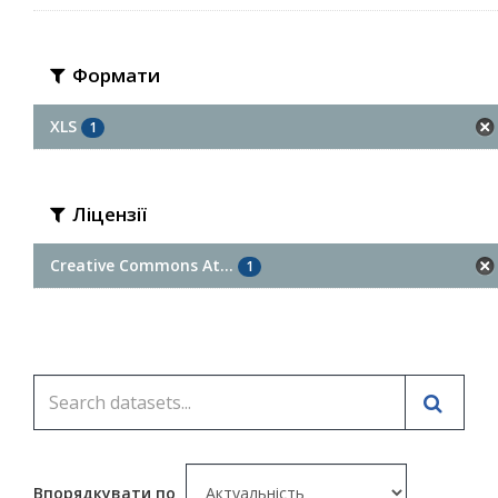
Формати
XLS
1
Ліцензії
Creative Commons At...
1
Впорядкувати по