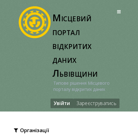
Перейти
до
Місцевий
вмісту
портал
відкритих
даних
Львівщини
Типове рішення Місцевого
порталу відкритих даних
Увійти
Зареєструватись
Організації