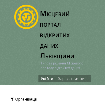
Перейти
до
Місцевий
вмісту
портал
відкритих
даних
Львівщини
Типове рішення Місцевого
порталу відкритих даних
Увійти
Зареєструватись
Організації