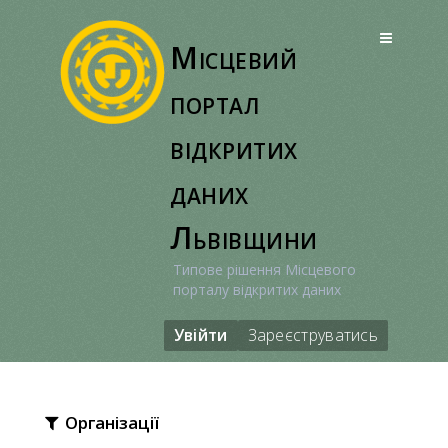
Перейти
до
Місцевий
вмісту
портал
відкритих
даних
Львівщини
Типове рішення Місцевого
порталу відкритих даних
Увійти
Зареєструватись
Організації