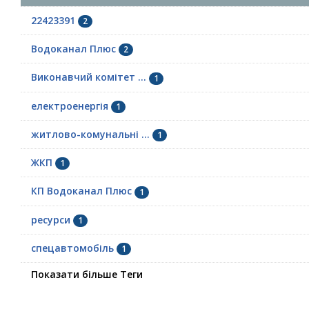
22423391
2
Водоканал Плюс
2
Виконавчий комітет ...
1
електроенергія
1
житлово-комунальні ...
1
ЖКП
1
КП Водоканал Плюс
1
ресурси
1
спецавтомобіль
1
Показати більше Теги