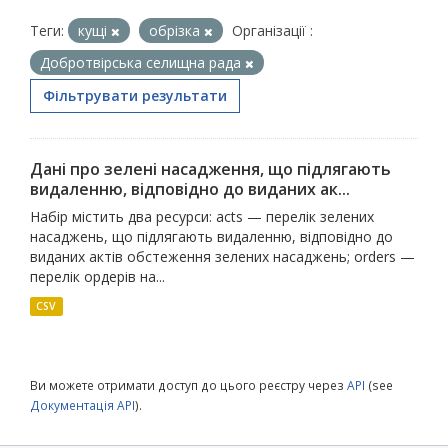
Теги:
кущі
обрізка
Організації :
Добротвірська селищна рада
Фільтрувати результати
Дані про зелені насадження, що підлягають
видаленню, відповідно до виданих ак...
Набір містить два ресурси: acts — перелік зелених
насаджень, що підлягають видаленню, відповідно до
виданих актів обстеження зелених насаджень; orders —
перелік ордерів на...
CSV
Ви можете отримати доступ до цього реєстру через
API
(see
Документація API
).