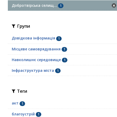
Добротвірська селищ...
1
Групи
Довідкова інформація
1
Місцеве самоврядування
1
Навколишнє середовище
1
Інфраструктура міста
1
Теги
акт
1
благоустрій
1