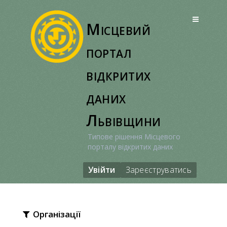
Перейти
до
Місцевий
вмісту
портал
відкритих
даних
Львівщини
Типове рішення Місцевого
порталу відкритих даних
Увійти
Зареєструватись
Організації