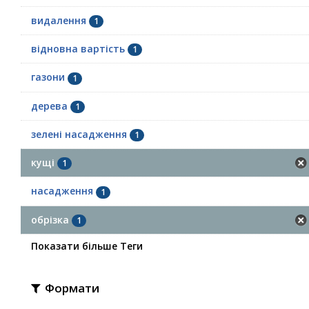
видалення
1
відновна вартість
1
газони
1
дерева
1
зелені насадження
1
кущі
1
насадження
1
обрізка
1
Показати більше Теги
Формати