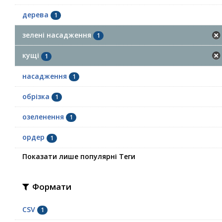
дерева
1
зелені насадження
1
кущі
1
насадження
1
обрізка
1
озеленення
1
ордер
1
Показати лише популярні Теги
Формати
CSV
1