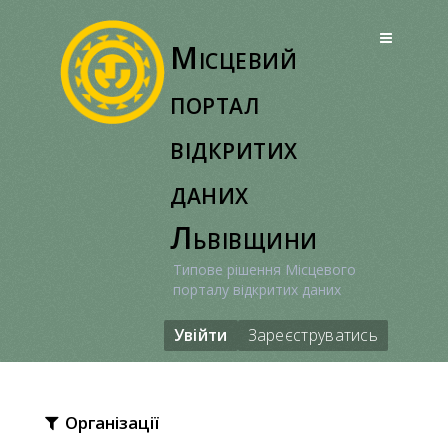
Перейти
до
Місцевий
вмісту
портал
відкритих
даних
Львівщини
Типове рішення Місцевого
порталу відкритих даних
Увійти
Зареєструватись
Організації