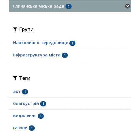
Глинянська міська рада
1
Групи
Навколишнє середовище
1
Інфраструктура міста
1
Теги
акт
1
благоустрій
1
видалення
1
газони
1