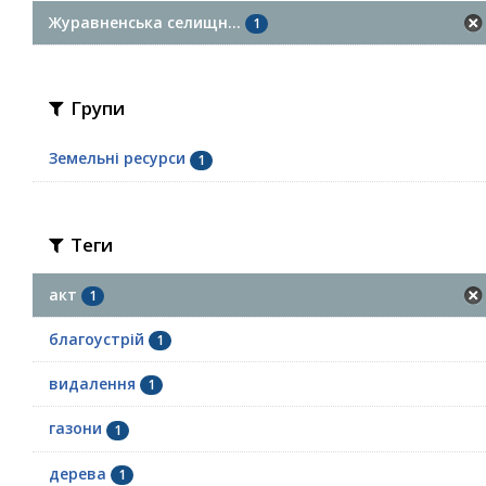
Журавненська селищн...
1
Групи
Земельні ресурси
1
Теги
акт
1
благоустрій
1
видалення
1
газони
1
дерева
1