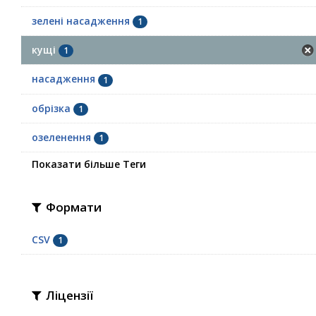
зелені насадження
1
кущі
1
насадження
1
обрізка
1
озеленення
1
Показати більше Теги
Формати
CSV
1
Ліцензії