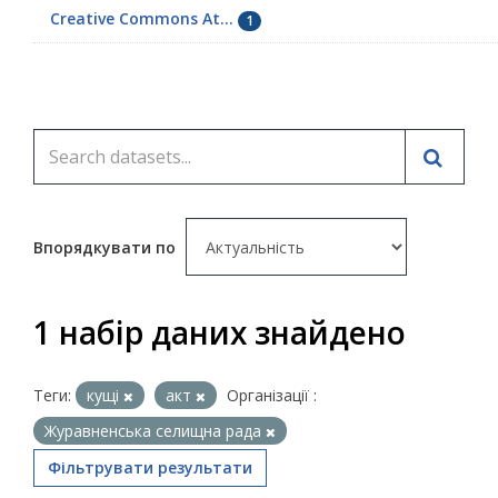
Creative Commons At...
1
Впорядкувати по
1 набір даних знайдено
Теги:
кущі
акт
Організації :
Журавненська селищна рада
Фільтрувати результати