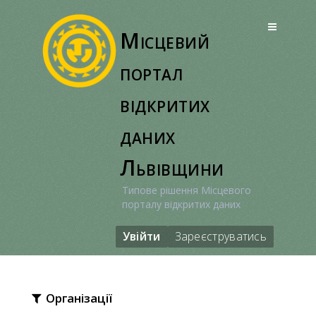
Перейти
до
Місцевий
вмісту
портал
відкритих
даних
Львівщини
Типове рішення Місцевого
порталу відкритих даних
Увійти
Зареєструватись
Організації