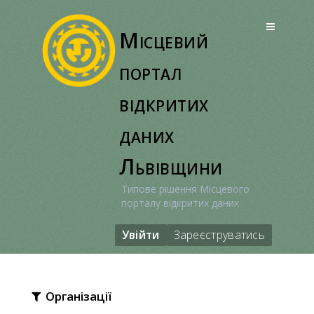
Перейти
до
Місцевий
вмісту
портал
відкритих
даних
Львівщини
Типове рішення Місцевого
порталу відкритих даних
Увійти
Зареєструватись
Організації