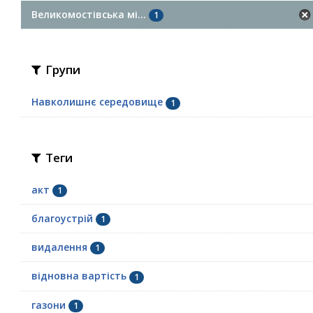
Великомостівська мі...
1
Групи
Навколишнє середовище
1
Теги
акт
1
благоустрій
1
видалення
1
відновна вартість
1
газони
1