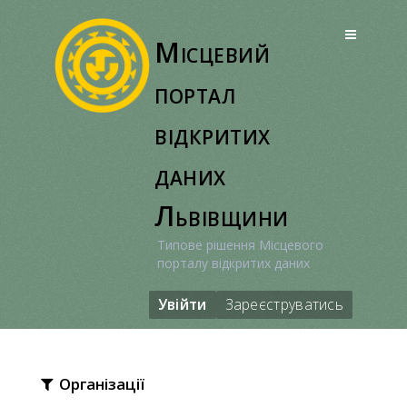
Перейти
до
Місцевий
вмісту
портал
відкритих
даних
Львівщини
Типове рішення Місцевого
порталу відкритих даних
Увійти
Зареєструватись
Організації