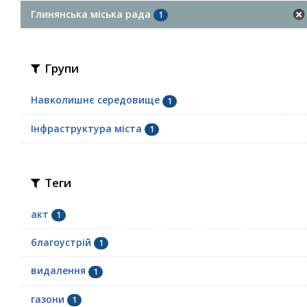
Глинянська міська рада
1
Групи
Навколишнє середовище
1
Інфраструктура міста
1
Теги
акт
1
благоустрій
1
видалення
1
газони
1