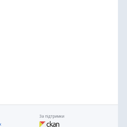
За підтримки
х