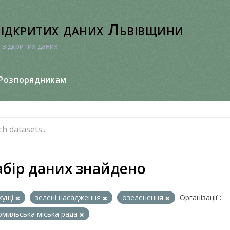
відкритих даних Львівщини
 відкритих даних
Розпорядникам
абір даних знайдено
кущі
зелені насадження
озеленення
Організації :
мильська міська рада