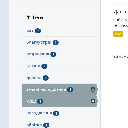
Дані 
Теги
набір м
обстеже
акт
1
CSV
благоустрій
1
видалення
1
Ви може
газони
1
дерева
1
зелені насадження
1
кущі
1
насадження
1
обрізка
1