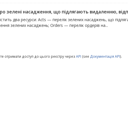
про зелені насадження, що підлягають видаленню, відпо
істить два ресурси: Acts — перелік зелених насаджень, що підля
ння зелених насаджень; Orders — перелік ордерів на...
те отримати доступ до цього реєстру через
API
(see
Документація API
).