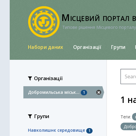
Перейти
до
Місцевий портал 
вмісту
Типове рішення Місцевого порталу
Набори даних
Організації
Групи
Організації
Добромильська міськ...
1
1 н
Групи
Теги:
Добро
Навколишнє середовище
1