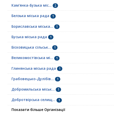
Кам'янка-Бузька міс...
2
Белзька міська рада
1
Бориславська міська...
1
Буська міська рада
1
Бісковицька сільськ...
1
Великомостівська мі...
1
Глинянська міська рада
1
Грабовецько-Дулібів...
1
Добромильська міськ...
1
Добротвірська селищ...
1
Показати більше Організації