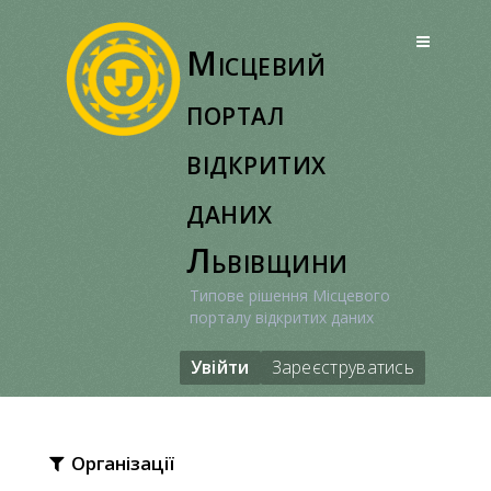
Перейти
до
Місцевий
вмісту
портал
відкритих
даних
Львівщини
Типове рішення Місцевого
порталу відкритих даних
Увійти
Зареєструватись
Організації