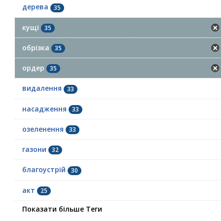
дерева
35
кущі
35
обрізка
35
ордер
35
видалення
33
насадження
33
озеленення
33
газони
32
благоустрій
30
акт
25
Показати більше Теги