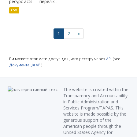
ресурс acts — перелік...
CSV
1
2
»
Ви можете отримати доступ до цього реєстру через
API
(see
Документація API
).
The website is created within the
Transparency and Accountability
in Public Administration and
Services Program/TAPAS. This
website is made possible by the
generous support of the
American people through the
United States Agency for