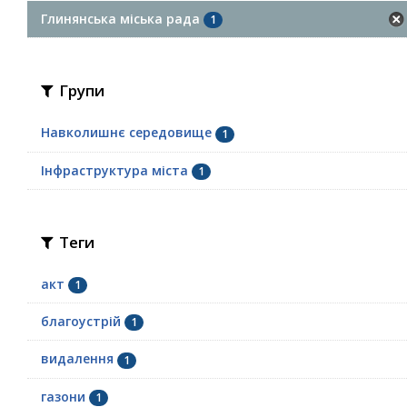
Глинянська міська рада
1
Групи
Навколишнє середовище
1
Інфраструктура міста
1
Теги
акт
1
благоустрій
1
видалення
1
газони
1