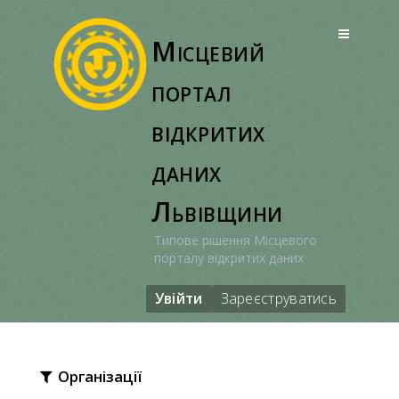
Перейти
до
Місцевий
вмісту
портал
відкритих
даних
Львівщини
Типове рішення Місцевого
порталу відкритих даних
Увійти
Зареєструватись
Організації