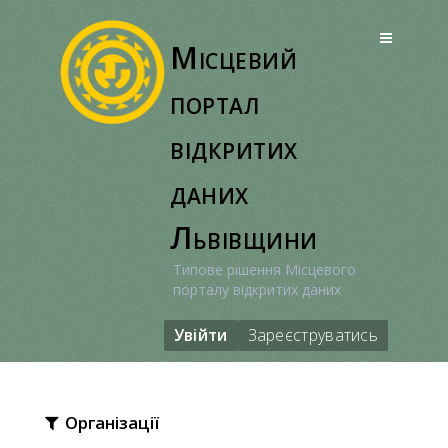
Перейти
до
Місцевий
вмісту
портал
відкритих
даних
Львівщини
Типове рішення Місцевого
порталу відкритих даних
Увійти
Зареєструватись
Організації