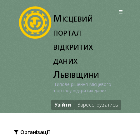
Перейти
до
Місцевий
вмісту
портал
відкритих
даних
Львівщини
Типове рішення Місцевого
порталу відкритих даних
Увійти
Зареєструватись
Організації