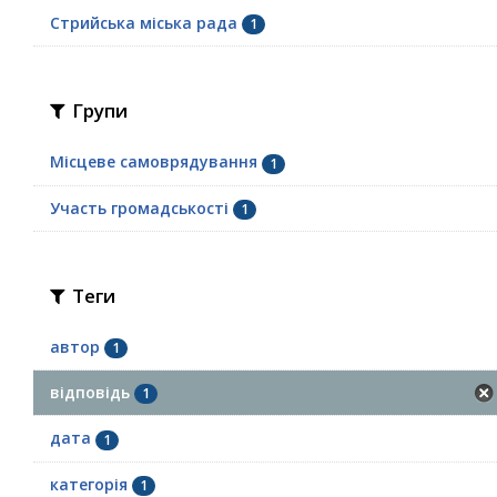
Стрийська міська рада
1
Групи
Місцеве самоврядування
1
Участь громадськості
1
Теги
автор
1
відповідь
1
дата
1
категорія
1