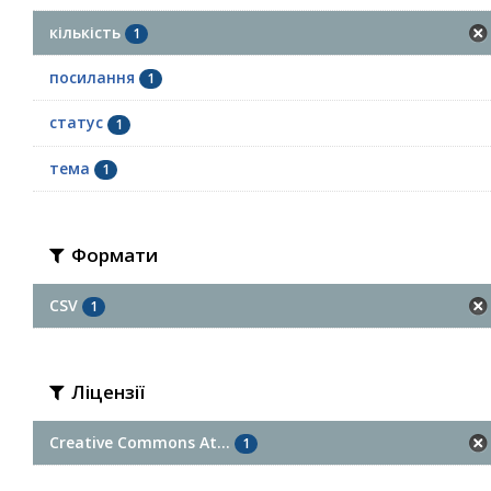
кількість
1
посилання
1
статус
1
тема
1
Формати
CSV
1
Ліцензії
Creative Commons At...
1