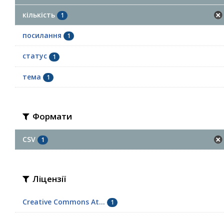
кількість
1
посилання
1
статус
1
тема
1
Формати
CSV
1
Ліцензії
Creative Commons At...
1