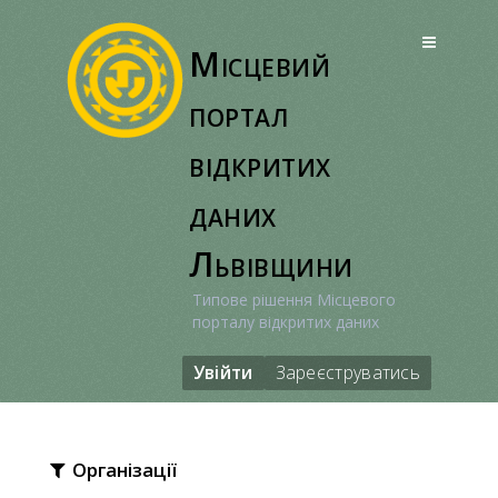
Перейти
до
Місцевий
вмісту
портал
відкритих
даних
Львівщини
Типове рішення Місцевого
порталу відкритих даних
Увійти
Зареєструватись
Організації