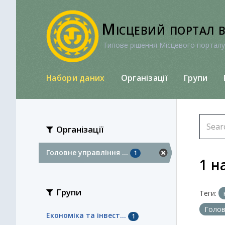
Перейти
до
Місцевий портал 
вмісту
Типове рішення Місцевого порталу
Набори даних
Організації
Групи
Організації
Головне управління ...
1
1 н
Групи
Теги:
Голов
Економіка та інвест...
1