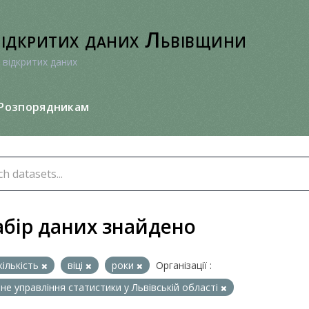
відкритих даних Львівщини
 відкритих даних
Розпорядникам
абір даних знайдено
кількість
віці
роки
Організації :
не управління статистики у Львівській області