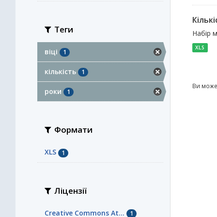
Кількі
Теги
Набір м
XLS
віці
1
кількість
1
Ви може
роки
1
Формати
XLS
1
Ліцензії
Creative Commons At...
1