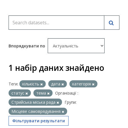
Впорядкувати по
1 набір даних знайдено
Теги:
кількість
дата
категорія
статус
тема
Організації :
Стрийська міська рада
Групи:
Місцеве самоврядування
Фільтрувати результати