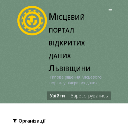
Перейти
до
Місцевий
вмісту
портал
відкритих
даних
Львівщини
Типове рішення Місцевого
порталу відкритих даних
Увійти
Зареєструватись
Організації