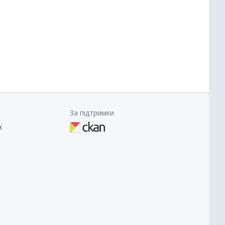
За підтримки
х