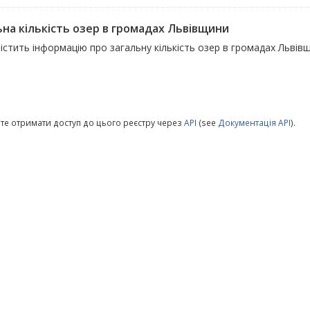
ьна кількість озер в громадах Львівщини
істить інформацію про загальну кількість озер в громадах Львів
те отримати доступ до цього реєстру через
API
(see
Документація API
).