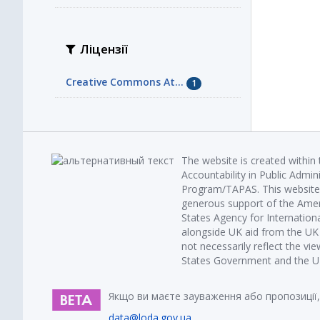
Ліцензії
Creative Commons At...
1
The website is created within
Accountability in Public Admin
Program/TAPAS. This website 
generous support of the Amer
States Agency for Internatio
alongside UK aid from the U
not necessarily reflect the vi
States Government and the UK 
Якщо ви маєте зауваження або пропозиції,
data@loda.gov.ua