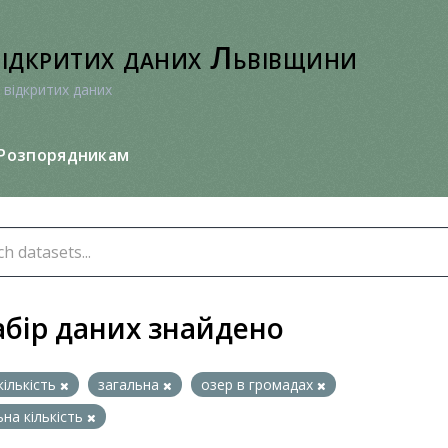
відкритих даних Львівщини
 відкритих даних
Розпорядникам
абір даних знайдено
кількість
загальна
озер в громадах
ьна кількість