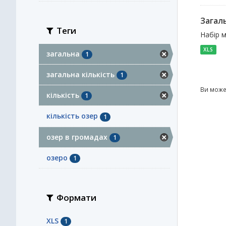
Загал
Теги
Набір м
XLS
загальна
1
загальна кількість
1
Ви може
кількість
1
кількість озер
1
озер в громадах
1
озеро
1
Формати
XLS
1