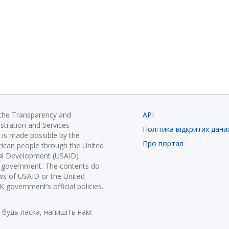
 the Transparency and
API
istration and Services
Політика відкритих дани
is made possible by the
Про портал
ican people through the United
nal Development (USAID)
K government. The contents do
ews of USAID or the United
government’s official policies.
 будь ласка, напишіть нам: