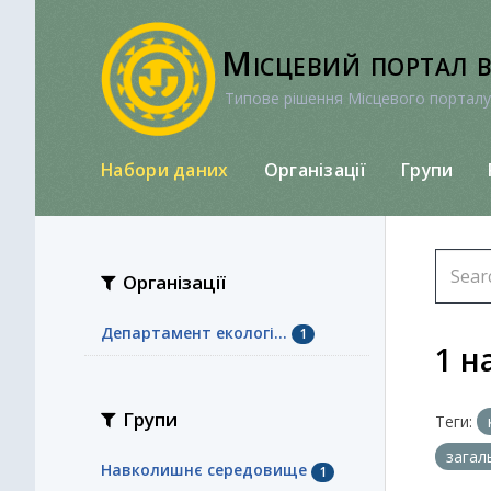
Перейти
до
Місцевий портал 
вмісту
Типове рішення Місцевого порталу
Набори даних
Організації
Групи
Організації
Департамент екологі...
1
1 н
Групи
Теги:
загал
Навколишнє середовище
1