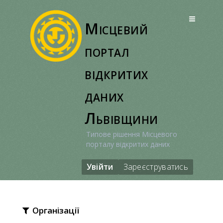
Перейти
до
Місцевий
вмісту
портал
відкритих
даних
Львівщини
Типове рішення Місцевого
порталу відкритих даних
Увійти
Зареєструватись
Організації