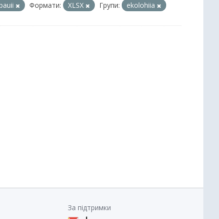
pauii
Формати:
XLSX
Групи:
ekolohiia
За підтримки