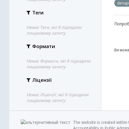
denapt
Теги
Попроб
Немає Теги, які б підходили
пошуковому запиту
Формати
Ви може
Немає Формати, які б підходили
пошуковому запиту
Ліцензії
Немає Ліцензії, які б підходили
пошуковому запиту
The website is created within
Accountability in Public Admin