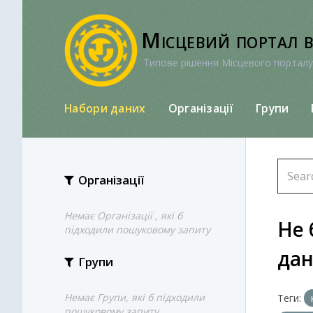
Перейти
до
Місцевий портал 
вмісту
Типове рішення Місцевого порталу
Набори даних
Організації
Групи
Організації
Немає Організації , які б
Не 
підходили пошуковому запиту
да
Групи
Немає Групи, які б підходили
Теги:
пошуковому запиту