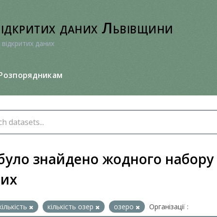
відкритих даних Львівщини
 відкритих даних
Розпорядникам
було знайдено жодного набору
них
кількість
кількість озер
озеро
Організації :