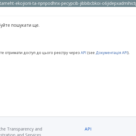
ameht-ekojiorii-ta-npnpodhnx-pecypcib-jibbibcbkoi-o6jidepxadmihict
уйте пошукати ще.
те отримати доступ до цього реєстру через
API
(see
Документація API
).
 the Transparency and
API
istration and Services