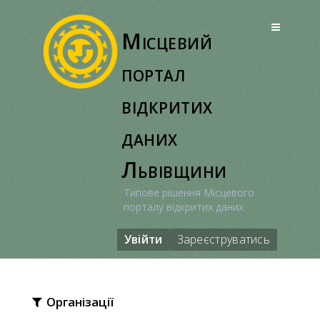
Перейти
до
Місцевий
вмісту
портал
відкритих
даних
Львівщини
Типове рішення Місцевого
порталу відкритих даних
Увійти
Зареєструватись
Організації