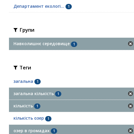
Департамент екологі...
1
Групи
Навколишнє середовище
1
Теги
загальна
1
загальна кількість
1
кількість
1
кількість озер
1
озер в громадах
1