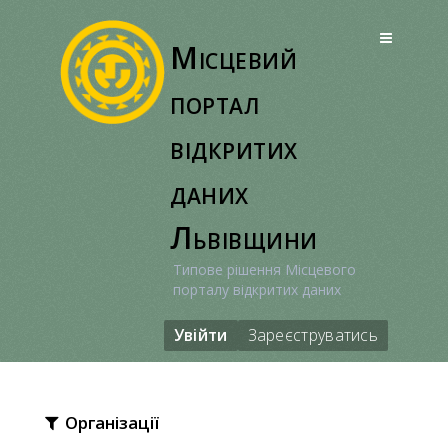
Перейти
до
Місцевий
вмісту
портал
відкритих
даних
Львівщини
Типове рішення Місцевого
порталу відкритих даних
Увійти
Зареєструватись
Організації