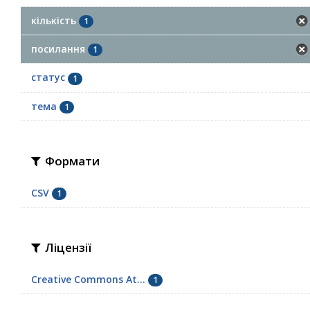
кількість
1
посилання
1
статус
1
тема
1
Формати
CSV
1
Ліцензії
Creative Commons At...
1