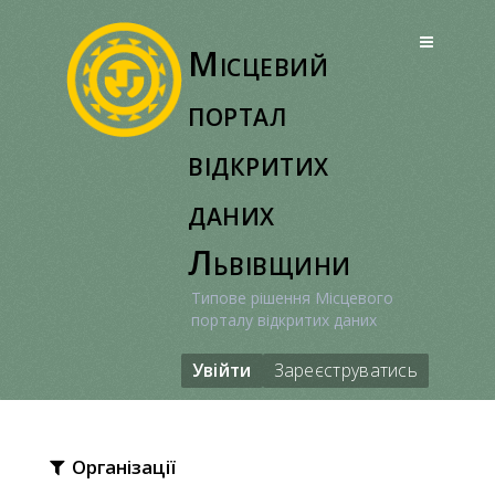
Перейти
до
Місцевий
вмісту
портал
відкритих
даних
Львівщини
Типове рішення Місцевого
порталу відкритих даних
Увійти
Зареєструватись
Організації