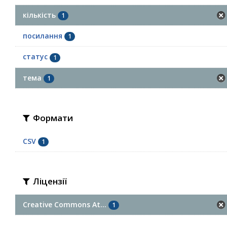
кількість
1
посилання
1
статус
1
тема
1
Формати
CSV
1
Ліцензії
Creative Commons At...
1