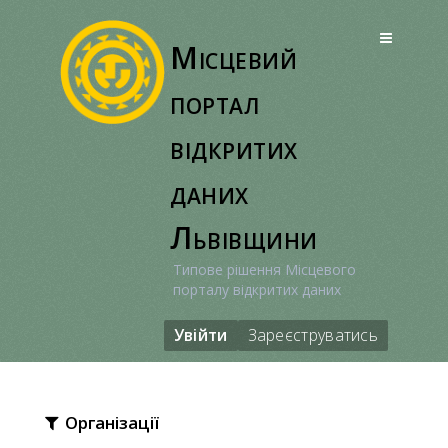
Перейти
до
Місцевий
вмісту
портал
відкритих
даних
Львівщини
Типове рішення Місцевого
порталу відкритих даних
Увійти
Зареєструватись
Організації