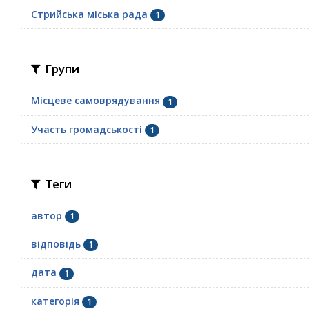
Стрийська міська рада
1
Групи
Місцеве самоврядування
1
Участь громадськості
1
Теги
автор
1
відповідь
1
дата
1
категорія
1